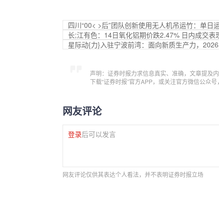
四川“00< >后”团队创新使用无人机吊运竹：单日
长;江有色：14日氧化铝期价跌2.47% 日内成交表
星际动{力}入驻宁波前湾：面向新质生产力，202
声明：证券时报力求信息真实、准确，文章提及内
下载“证券时报”官方APP，或关注官方微信公众
网友评论
登录
后可以发言
网友评论仅供其表达个人看法，并不表明证券时报立场